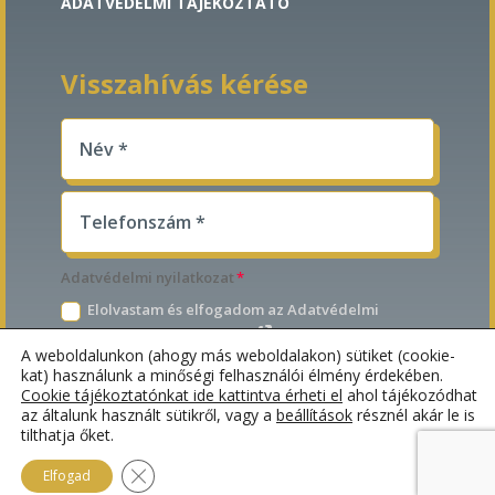
ADATVÉDELMI TÁJÉKOZTATÓ
Visszahívás kérése
Adatvédelmi nyilatkozat
Elolvastam és elfogadom az Adatvédelmi
tájékoztatóban foglaltakat.
A weboldalunkon (ahogy más weboldalakon) sütiket (cookie-
kat) használunk a minőségi felhasználói élmény érdekében.
Küldés
Cookie tájékoztatónkat ide kattintva érheti el
ahol tájékozódhat
az általunk használt sütikről, vagy a
beállítások
résznél akár le is
tilthatja őket.
Close GDPR Cookie Banner
Elfogad